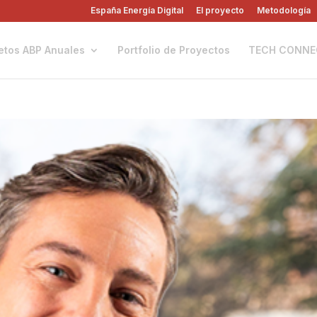
España Energía Digital
El proyecto
Metodología
etos ABP Anuales
Portfolio de Proyectos
TECH CONNE