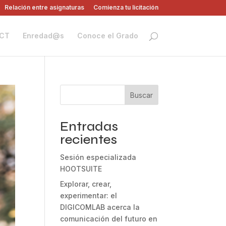
Relación entre asignaturas
Comienza tu licitación
CT
Enredad@s
Conoce el Grado
Buscar
Entradas
recientes
Sesión especializada
HOOTSUITE
Explorar, crear,
experimentar: el
DIGICOMLAB acerca la
comunicación del futuro en